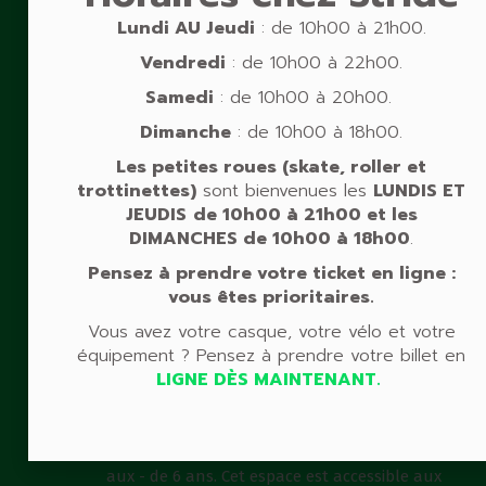
Une école de vélo à Strasbourg à partir de 6
Lundi AU
Jeudi
: de 10h00 à 21h00.
ans dans votre Stride Strasbourg Indoor Bike
Park. Vous pouvez vous inscrire dès
Vendredi
: de 10h00 à 22h00.
maintenant sur notre espace numérique.
Samedi
: de 10h00 à 20h00.
Dimanche
: de 10h00 à 18h00.
Billetterie CE
Les petites roues (skate, roller et
trottinettes)
sont bienvenues les
LUNDIS ET
JEUDIS
de 10h00 à 21h00 et
les
Votre Parc de loisirs sportifs à Strasbourg
DIMANCHES
de 10h00 à 18h00
.
vous propose des tickets à tarifs CE ou tarifs
entreprises.
Pensez à prendre votre ticket en ligne :
vous êtes prioritaires.
Vous avez votre casque, votre vélo et votre
Mini Stride : le vélo accessible aux
équipement ? Pensez à prendre votre billet en
plus petits
LIGNE DÈS MAINTENANT.
Avec 10 zones de pratique à vélo à Strasbourg,
retrouvez le MINI STRIDE, notre zone dédiée
aux - de 6 ans. Cet espace est accessible aux