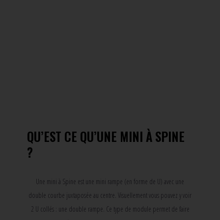
QU’EST CE QU’UNE MINI À SPINE
?
Une mini à Spine est une mini rampe (en forme de U) avec une
double courbe juxtaposée au centre. Visuellement vous pouvez y voir
2 U collés : une double rampe. Ce type de module permet de faire