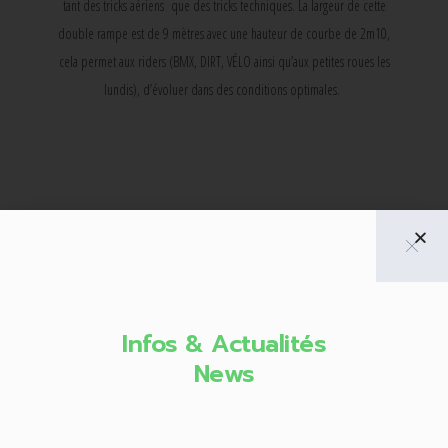
tant des tricks aériens que des tricks techniques. La largeur de cette
double rampe est de 9 mètres avec une hauteur de courbe de 2m10,
cela permet aux riders (BMX, DIRT, VÉLO ainsi qu’aux petites roues les
lundis), d’évoluer dans des conditions optimales.
Infos & Actualités
News