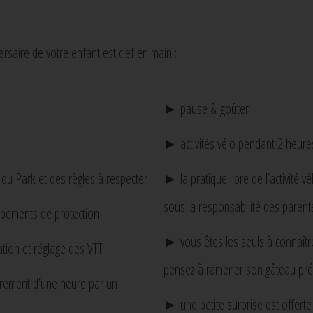
versaire de votre enfant est clef en main :
► pause & goûter
► activités vélo pendant 2 heure
du Park et des règles à respecter
► la pratique libre de l’activité vé
sous la responsabilité des parent
ipements de protection
► vous êtes les seuls à connaître
ion et réglage des VTT
pensez à ramener son gâteau pré
ement d’une heure par un
► une petite surprise est offerte 