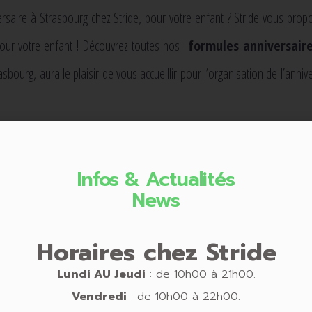
saire à Strasbourg chez Stride, pour votre enfant ? Stri
de vous propo
pour votre enfant ! Découvrez toutes nos
formules anniversaire
asbourg, aura le plaisir de vous accueillir pour l’organisation de l’anniv
enfant, de 6 à 12 ans.
Infos & Actualités
News
ool Rider 130€ pour 6 enfants
lobal Rider 199€ pour 6 enfants
Horaires chez Stride
Lundi AU
Jeudi
: de 10h00 à 21h00.
Vendredi
: de 10h00 à 22h00.