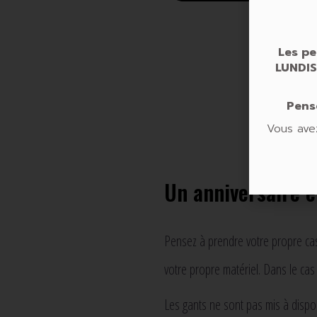
Les pe
LUNDIS
Pense
Vous ave
Un anniversaire e
Pensez à prendre votre propre casq
votre propre matériel. Dans le cas 
Les gants ne sont pas mis à dispo