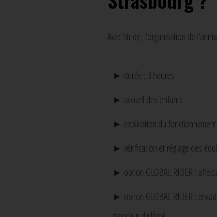
Strasbourg ?
Avec Stride, l’organisation de l’anni
► durée : 3 heures
► accueil des enfants
► explication du fonctionnement 
► vérification et réglage des équ
► option GLOBAL RIDER : affectat
► option GLOBAL RIDER : encadr
moniteur diplômé