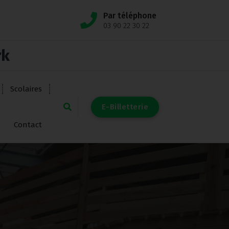
Par téléphone
03 90 22 30 22
rk
Scolaires
E
-
B
i
l
l
e
t
t
e
r
i
e
Contact