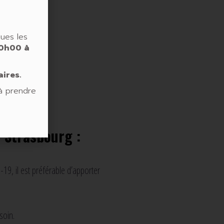
ues les
0h00 à
aires.
à prendre
à Strasbourg :
19, il est préférable d’apporter
soin.