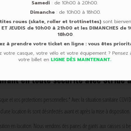
Samedi
: de 10h00 à 20h00.
Dimanche
: de 10h00 à 18h00.
tites roues (skate, roller et trottinettes)
sont bienven
 ET JEUDIS
de 10h00 à 21h00 et
les DIMANCHES
de 1
18h00
.
z à prendre votre ticket en ligne : vous êtes priorit
z votre casque, votre vélo et votre équipement ? Pensez 
votre billet en
LIGNE DÈS MAINTENANT.
nfant en toute sécurité avec Stride 
ue et vos protections personnelles.* Avec la situation sanitaire COVID-
d’une location ils sont désinfectés avant et après la mise à disposition.
sition en location. Nous vendons des paires de gants aux caisses si be