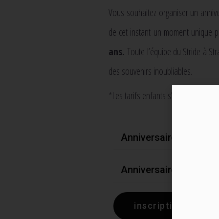
Vous souhaitez organiser un anniver
de cet instant un moment unique 
ans.
Toute l’équipe du Stride à Str
des souvenirs inoubliables.
*Les tarifs enfants s’entendent par 
Anniversaire enfant C
Anniversaire enfant G
inscription